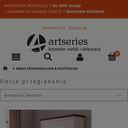
WIOSENNA PROMOCJA !!
Do 60% taniej!
+ zamówienia powyżej 2000 zł =
darmowa dostawa!
Zarejestruj się
Zaloguj się
»
MEBLE PROWANSALSKIE & RUSTYKALNE
Opcje przeglądania
Dostępność: (wybierz)