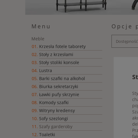
Menu
Opcje 
Meble
Dostępność:
Krzesła fotele taborety
Stoły z krzesłami
Stoły stoliki konsole
Lustra
S
Barki szafki na alkohol
Biurka sekretarzyki
St
Ławki pufy skrzynie
ch
Komody szafki
po
Witryny kredensy
Sz
ak
Sofy szezlongi
de
Szafy garderoby
Pr
Toaletki
fa