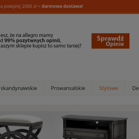
a powyżej 2000 zł =
darmowa dostawa!
 skandynawskie
Prowansalskie
Stylowe
De