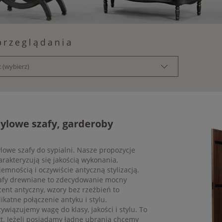
przeglądania
 (wybierz)
tylowe szafy, garderoby
ylowe szafy do sypialni. Nasze propozycje
arakteryzują się jakością wykonania,
jemnością i oczywiście antyczną stylizacją.
afy drewniane to zdecydowanie mocny
cent antyczny, wzory bez rzeźbień to
likatne połączenie antyku i stylu.
zywiązujemy wagę do klasy, jakości i stylu. To
kt. Jeżeli posiadamy ładne ubrania chcemy