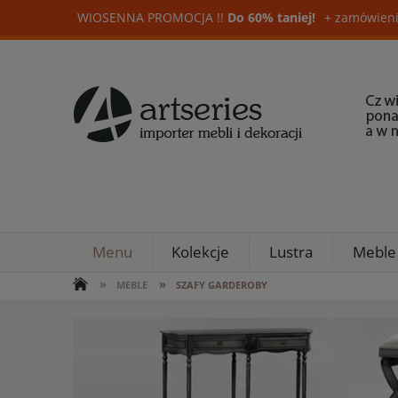
WIOSENNA PROMOCJA !!
Do 60% taniej!
+ zamówieni
Menu
Kolekcje
Lustra
Meble
»
»
MEBLE
SZAFY GARDEROBY