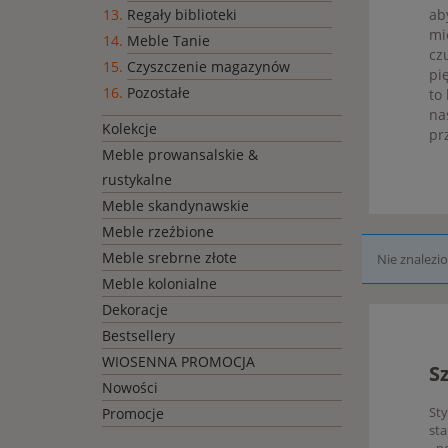
ab
Regały biblioteki
mi
Meble Tanie
cz
Czyszczenie magazynów
pi
Pozostałe
to
na
Kolekcje
pr
Meble prowansalskie &
rustykalne
Meble skandynawskie
Meble rzeźbione
Meble srebrne złote
Nie znalezi
Meble kolonialne
Dekoracje
Bestsellery
WIOSENNA PROMOCJA
S
Nowości
Sty
Promocje
sta