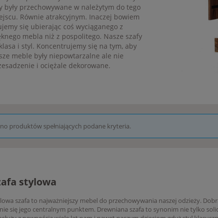
y były przechowywane w należytym do tego
ejscu. Równie atrakcyjnym. Inaczej bowiem
ujemy się ubierając coś wyciąganego z
ęknego mebla niż z pospolitego. Nasze szafy
 klasa i styl. Koncentrujemy się na tym, aby
sze meble były niepowtarzalne ale nie
zesadzenie i ociężale dekorowane.
ono produktów spełniających podane kryteria.
zafa stylowa
lowa szafa to najważniejszy mebel do przechowywania naszej odzieży. Dob
nie się jego centralnym punktem. Drewniana szafa to synonim nie tylko soli