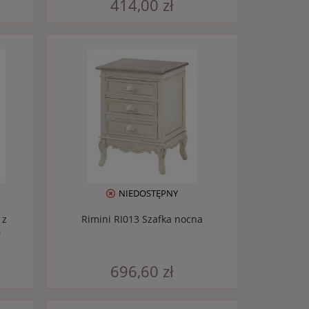
414,00 zł
NIEDOSTĘPNY
 z
Rimini RI013 Szafka nocna
G
696,60 zł