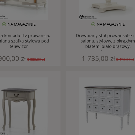
NA MAGAZYNIE
NA MAGAZYNIE
ka komoda rtv prowansja,
Drewniany stół prowansalski
iana szafka stylowa pod
salonu, stylowy, z okrągłym
telewizor
blatem, biało brązowy,
patynowany
900,00 zł
1 735,00 zł
3 800,00 zł
3 470,00 zł