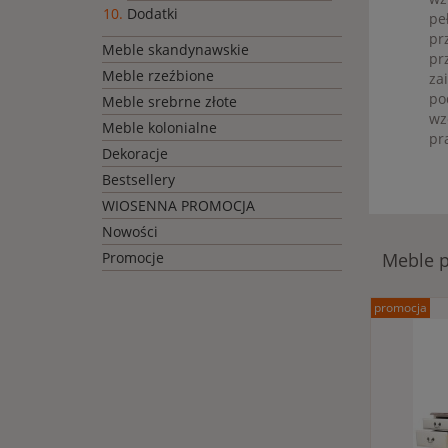
Dodatki
pe
pr
Meble skandynawskie
pr
Meble rzeźbione
za
po
Meble srebrne złote
wz
Meble kolonialne
pr
Dekoracje
Bestsellery
WIOSENNA PROMOCJA
Nowości
Meble p
Promocje
promocja