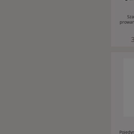
Sza
prowan
3
Pojedyn