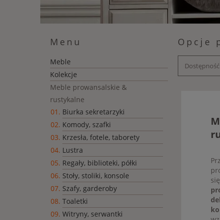
Menu
Opcje 
Meble
Dostępność:
Kolekcje
Meble prowansalskie &
rustykalne
Biurka sekretarzyki
M
Komody, szafki
r
Krzesła, fotele, taborety
Lustra
Pr
Regały, biblioteki, półki
pr
Stoły, stoliki, konsole
si
Szafy, garderoby
pr
de
Toaletki
ko
Witryny, serwantki
wz