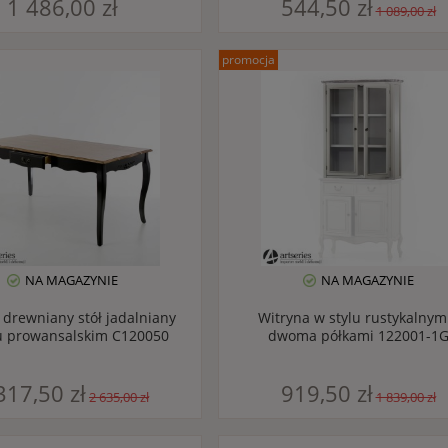
1 486,00 zł
544,50 zł
1 089,00 zł
promocja
NA MAGAZYNIE
NA MAGAZYNIE
, drewniany stół jadalniany
Witryna w stylu rustykalnym
u prowansalskim C120050
dwoma półkami 122001-1
317,50 zł
919,50 zł
2 635,00 zł
1 839,00 zł