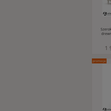
Szero
drewn
1 
promocja