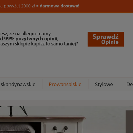
a powyżej 2000 zł =
darmowa dostawa!
 skandynawskie
Prowansalskie
Stylowe
De