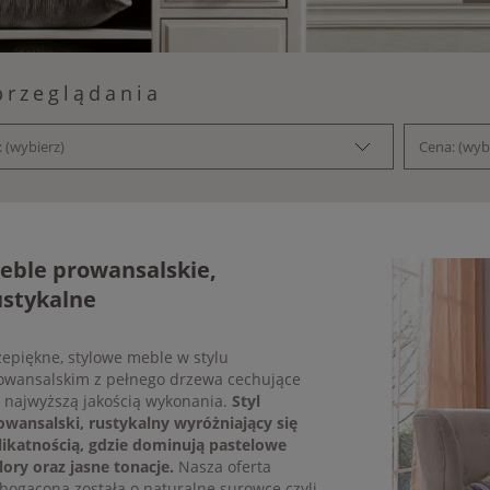
przeglądania
 (wybierz)
Cena: (wyb
eble prowansalskie,
ustykalne
zepiękne, stylowe meble w stylu
owansalskim z pełnego drzewa cechujące
ę najwyższą jakością wykonania.
Styl
owansalski, rustykalny wyróżniający się
likatnością, gdzie dominują pastelowe
lory oraz jasne tonacje.
Nasza oferta
bogacona została o naturalne surowce czyli