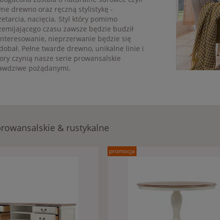
łne drewno oraz ręczną stylistykę -
zetarcia, nacięcia. Styl który pomimo
zemijającego czasu zawsze będzie budził
interesowanie, nieprzerwanie będzie się
dobał. Pełne twarde drewno, unikalne linie i
ory czynią nasze serie prowansalskie
awdziwe pożądanymi.
rowansalskie & rustykalne
promocja