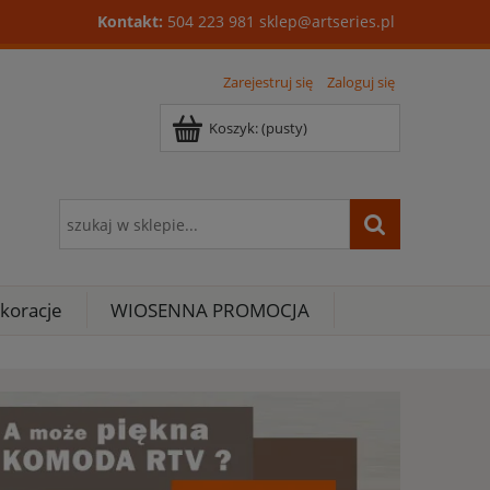
Kontakt:
504 223 981
sklep@artseries.pl
Zarejestruj się
Zaloguj się
Koszyk:
(pusty)
koracje
WIOSENNA PROMOCJA