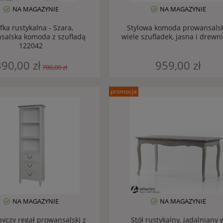
NA MAGAZYNIE
NA MAGAZYNIE
fka rustykalna - Szara,
Stylowa komoda prowansalsk
salska komoda z szufladą
wiele szufladek, jasna i drewn
122042
90,00 zł
959,00 zł
780,00 zł
promocja
NA MAGAZYNIE
NA MAGAZYNIE
yczy regał prowansalski z
Stół rustykalny, jadalniany 