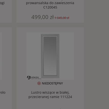
ogi
prowansalska do zawieszenia
C120045
499,00 zł
1 045,00 zł
NIEDOSTĘPNY
esło
Lustro wiszące w białej,
przecieranej ramie 111224