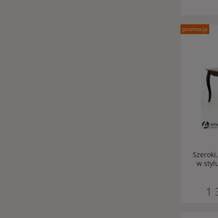
promocja
Szeroki
w styl
1 