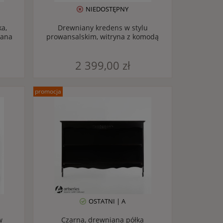
NIEDOSTĘPNY
a,
Drewniany kredens w stylu
iana
prowansalskim, witryna z komodą
2 399,00 zł
promocja
OSTATNI | A
w
Czarna, drewniana półka