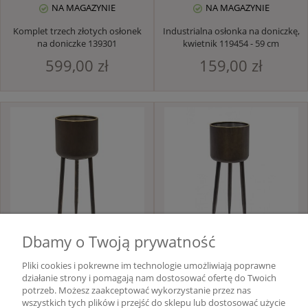
NA MAGAZYNIE
NA MAGAZYNIE
Komplet trzech złotych osłonek
Industrialna osłonka na doniczkę,
na doniczkę 139301
kwietnik 119454 - 59 cm
599,00 zł
159,00 zł
Dbamy o Twoją prywatność
NA MAGAZYNIE
NA MAGAZYNIE
Pliki cookies i pokrewne im technologie umożliwiają poprawne
działanie strony i pomagają nam dostosować ofertę do Twoich
Wysoki kwietnik, osłonka na
Metalowa, stojąca osłonka na
potrzeb. Możesz zaakceptować wykorzystanie przez nas
doniczkę 119458 loft - 88 cm
doniczkę 119455 kwietnik - 74,5
wszystkich tych plików i przejść do sklepu lub dostosować użycie
cm