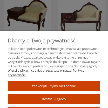
Dbamy o Twoją prywatność
NA MAGAZYNIE
NA MAGAZYNIE
Pliki cookies i pokrewne im technologie umożliwiają poprawne
działanie strony i pomagają nam dostosować ofertę do Twoich
Fotel stylizowany ze stolikiem,
Drewniany fotel stylowy ze
potrzeb. Możesz zaakceptować wykorzystanie przez nas
szezlong - unikalny wzór - 74494
stolikiem i szufladą, szezlong
wszystkich tych plików i przejść do sklepu lub dostosować użycie
119001
antyczny 119001 74494
1 105,00 zł
1 099,50 zł
plików do swoich preferencji, wybierając opcję "Dostosuj zgody".
Więcej o plikach cookies przeczytasz w naszej Polityce
2 210,00 zł
2 199,00 zł
prywatności.
ARTSERIES.PL
zaakceptuj tylko niezbędne
INFORMACYJNE
dostosuj zgody