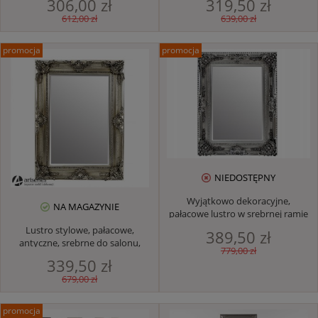
306,00 zł
319,50 zł
612,00 zł
639,00 zł
promocja
promocja
NIEDOSTĘPNY
Wyjątkowo dekoracyjne,
NA MAGAZYNIE
pałacowe lustro w srebrnej ramie
123007
Lustro stylowe, pałacowe,
389,50 zł
antyczne, srebrne do salonu,
779,00 zł
przedpokoju sypialni
339,50 zł
679,00 zł
promocja