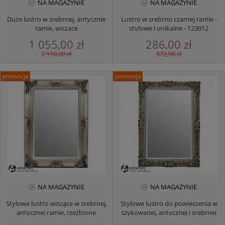
NA MAGAZYNIE
NA MAGAZYNIE
Duże lustro w srebrnej, antycznie
Lustro w srebrno czarnej ramie -
ramie, wiszące
stylowe i unikalne - 123012
1 055,00 zł
286,00 zł
2 110,00 zł
572,00 zł
promocja
promocja
NA MAGAZYNIE
NA MAGAZYNIE
Stylowe lustro wiszące w srebrnej,
Stylowe lustro do powieszenia w
antycznej ramie, rzeźbione
szykowanej, antycznej i srebrnej
dekory
ramie 123009