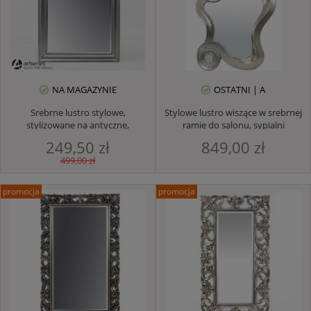
NA MAGAZYNIE
OSTATNI | A
Srebrne lustro stylowe,
Stylowe lustro wiszące w srebrnej
stylizowane na antyczne,
ramie do salonu, sypialni
zdobione do sypalni salonu
249,50 zł
849,00 zł
499,00 zł
promocja
promocja