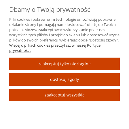
Kategoria:
Dbamy o Twoją prywatność
Pliki cookies i pokrewne im technologie umożliwiają poprawne
działanie strony i pomagają nam dostosować ofertę do Twoich
potrzeb. Możesz zaakceptować wykorzystanie przez nas
szukaj
Wyczyść filtr
wszystkich tych plików i przejść do sklepu lub dostosować użycie
plików do swoich preferencji, wybierając opcję "Dostosuj zgody".
Więcej o plikach cookies przeczytasz w naszej Polityce
prywatności.
ARTSERIES.PL
zaakceptuj tylko niezbędne
INFORMACYJNE
dostosuj zgody
PANEL KLIENTA
zaakceptuj wszystkie
2025 © Artseries.pl | Wszystkie prawa zastrzeżone
pokaż pełną wersję strony