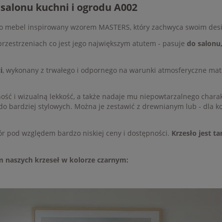
i salonu kuchni i ogrodu A002
 to mebel inspirowany wzorem MASTERS, który zachwyca swoim desi
zestrzeniach co jest jego największym atutem - pasuje
do salonu,
i
, wykonany z trwałego i odpornego na warunki atmosferyczne ma
ść i wizualną lekkość, a także nadaje mu niepowtarzalnego chara
o bardziej stylowych. Można je zestawić z drewnianym lub - dla kon
ór pod względem bardzo niskiej ceny i dostępności.
Krzesło jest ta
m naszych krzeseł w kolorze czarnym: