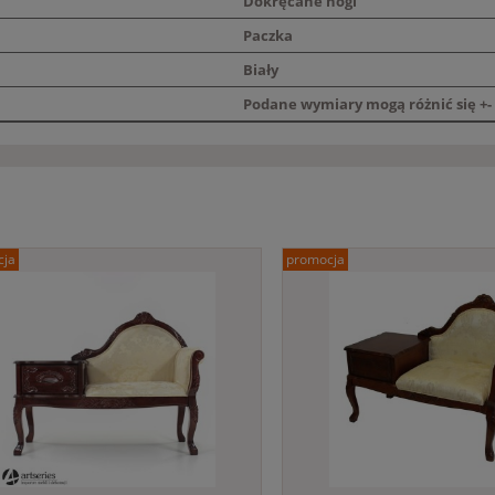
Dokręcane nogi
Paczka
Biały
Podane wymiary mogą różnić się +- 
cja
promocja