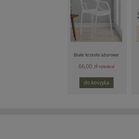
Białe krzesło ażurowe
fotel uniwersalny do
66,00 zł
salonu ogrodu kuchni
129,00 zł
do koszyka