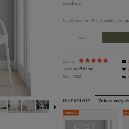
Wysyłka w:
Najniższa cena z 30 dni przed tą promo
Jeżeli produkt jest sprz
szt.
niż 30 dni, wyświetlana j
cena od momentu, kied
pojawił się w sprzedaży.
Ocena:
Seria:
Maff home
Kod:
A002
INNE KOLORY
Zobacz wszyst
promocja
pr