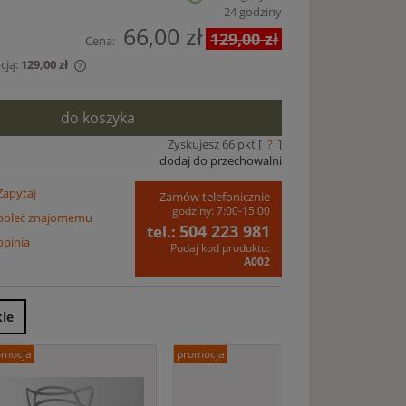
24 godziny
66,00 zł
129,00 zł
Cena:
cją:
129,00 zł
edawany krócej
do koszyka
est najniższa
y produkt
Zyskujesz
66
pkt [
?
]
dodaj do przechowalni
Zapytaj
Zamów telefonicznie
godziny: 7:00-15:00
poleć znajomemu
504 223 981
tel.:
opinia
Podaj kod produktu:
A002
kie
omocja
promocja
promoc