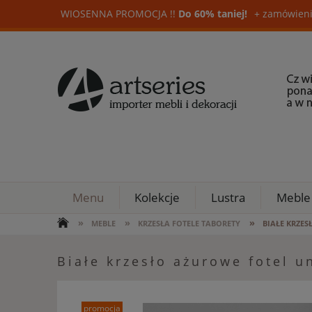
WIOSENNA PROMOCJA !!
Do 60% taniej!
+ zamówieni
Menu
Kolekcje
Lustra
Meble
»
»
»
MEBLE
KRZESŁA FOTELE TABORETY
BIAŁE KRZE
Białe krzesło ażurowe fotel 
promocja