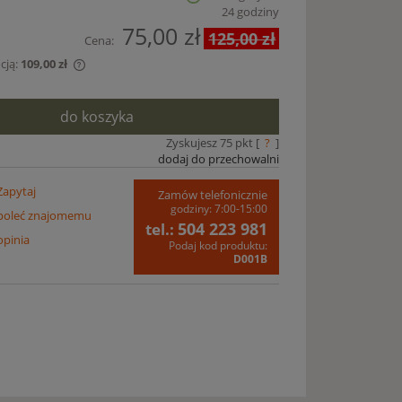
24 godziny
75,00 zł
125,00 zł
Cena:
cją:
109,00 zł
edawany krócej
do koszyka
est najniższa
y produkt
Zyskujesz
75
pkt [
?
]
dodaj do przechowalni
Zapytaj
Zamów telefonicznie
godziny: 7:00-15:00
poleć znajomemu
504 223 981
tel.:
opinia
Podaj kod produktu:
D001B