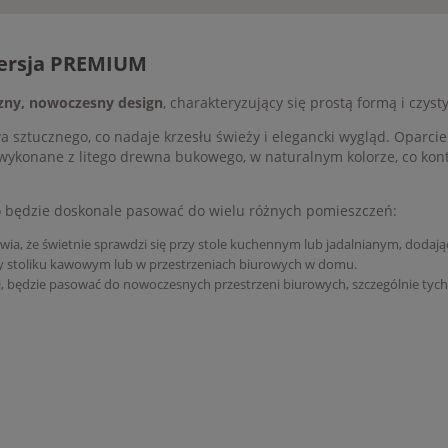
Wersja PREMIUM
zny, nowoczesny design
, charakteryzujący się prostą formą i czyst
a sztucznego, co nadaje krzesłu świeży i elegancki wygląd. Oparcie
ą wykonane z litego drewna bukowego, w naturalnym kolorze, co kon
to będzie doskonale pasować do wielu różnych pomieszczeń:
a, że świetnie sprawdzi się przy stole kuchennym lub jadalnianym, dodając
y stoliku kawowym lub w przestrzeniach biurowych w domu.
, będzie pasować do nowoczesnych przestrzeni biurowych, szczególnie tyc