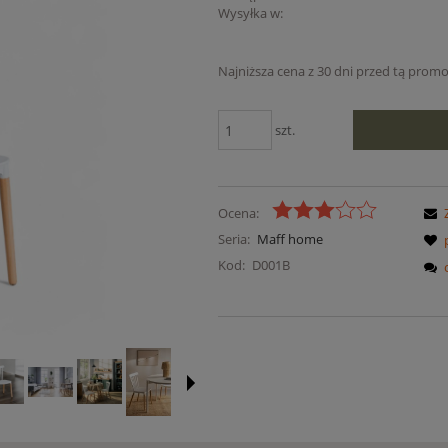
Wysyłka w:
Najniższa cena z 30 dni przed tą promo
Jeżeli produkt jest sprz
szt.
niż 30 dni, wyświetlana j
cena od momentu, kied
pojawił się w sprzedaży.
Ocena:
Seria:
Maff home
Kod:
D001B