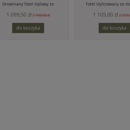
Drewniany fotel stylowy ze
Fotel stylizowany ze st
stolikiem i szufladą, szezlong
szezlong - unikalny wzó
1 099,50 zł
1 105,00 zł
antyczny 119001 74494
119001
2 199,00 zł
2 210,
do koszyka
do koszyka