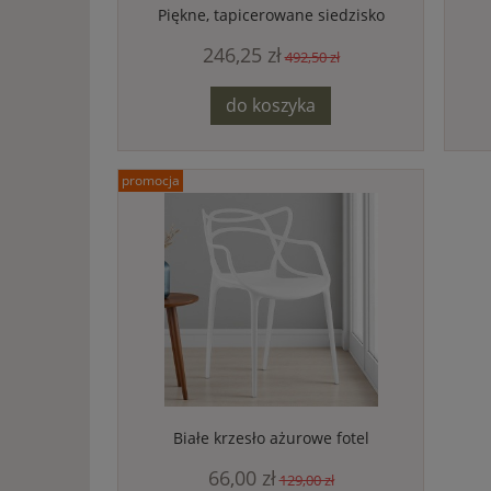
Piękne, tapicerowane siedzisko
pufa 116501
246,25 zł
492,50 zł
do koszyka
promocja
Białe krzesło ażurowe fotel
uniwersalny do salonu ogrodu
66,00 zł
kuchni
129,00 zł