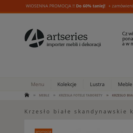
WIOSENNA PROMOCJA !!
Do 60% taniej!
+ zamówieni
Menu
Kolekcje
Lustra
Meble
»
»
»
MEBLE
KRZESŁA FOTELE TABORETY
KRZESŁO BI
Krzesło białe skandynawskie 
promocja