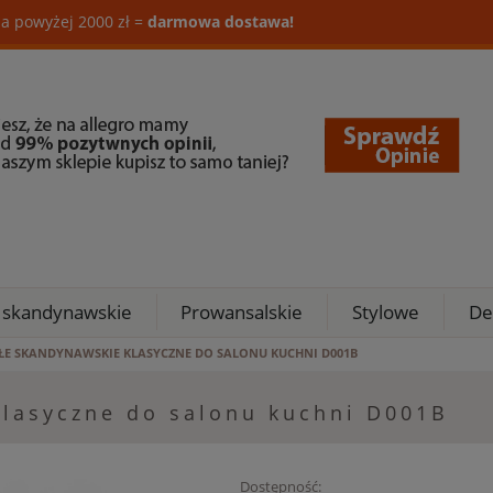
a powyżej 2000 zł =
darmowa dostawa!
 skandynawskie
Prowansalskie
Stylowe
De
AŁE SKANDYNAWSKIE KLASYCZNE DO SALONU KUCHNI D001B
klasyczne do salonu kuchni D001B
Dostępność: