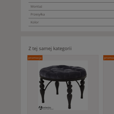
Montaż
Przesyłka
Kolor
Z tej samej kategorii
promocja
promo