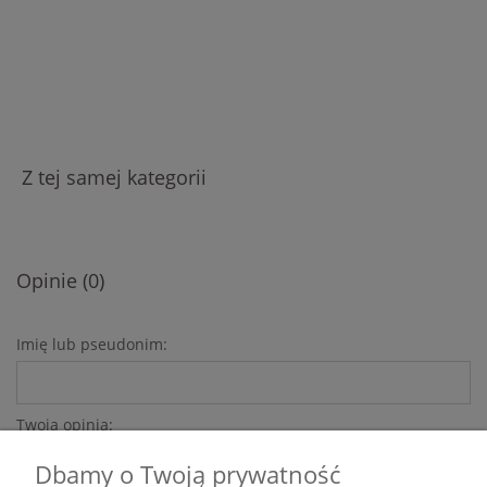
Biały Zajączek –
Szary Zajączek – Cichość
Delikatność i Harmonia
i Zwinność
85,00 zł
74,00 zł
Z tej samej kategorii
Opinie (0)
Imię lub pseudonim:
Twoja opinia:
Dbamy o Twoją prywatność