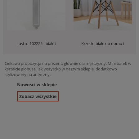
Lustro 102225 - białe i
Krzesło białe do domu i
rzeźbione - eleganckie i
biura, tanie i solidne, styl
oryginalne
skandynawski
229,00 zł
269,00 zł
45,00 zł
135,00 zł
Ciekawa propozycja na prezent, głównie dla mężczyzny. Mini barek w
kształcie globusa, jak wszystko w naszym sklepie, dodatkowo
stylizowany na antyczny.
Nowości w sklepie
Zobacz wszystkie