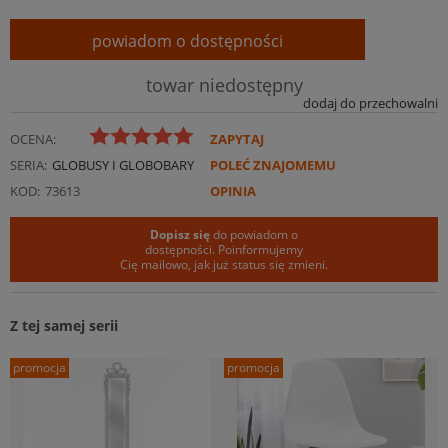
powiadom o dostępności
towar niedostępny
dodaj do przechowalni
OCENA:
ZAPYTAJ
SERIA:
GLOBUSY I GLOBOBARY
POLEĆ ZNAJOMEMU
KOD:
73613
OPINIA
Dopisz się
do powiadom o
dostępności. Poinformujemy
Cię mailowo, jak już status się zmieni.
Z tej samej serii
promocja
promocja