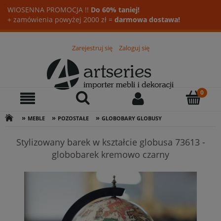
WIOSENNA PROMOCJA !!
Do 60% taniej!
+ zamówienia powyżej 2000 zł =
darmowa dostawa!
Zarejestruj się
Zaloguj się
»
»
»
MEBLE
POZOSTAŁE
GLOBOBARY GLOBUSY
Stylizowany barek w kształcie globusa 73613 -
globobarek kremowo czarny