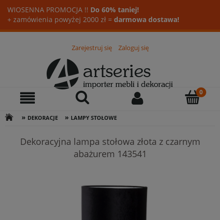
WIOSENNA PROMOCJA !!
Do 60% taniej!
+ zamówienia powyżej 2000 zł =
darmowa dostawa!
Zarejestruj się
Zaloguj się
»
»
DEKORACJE
LAMPY STOŁOWE
Dekoracyjna lampa stołowa złota z czarnym
abażurem 143541