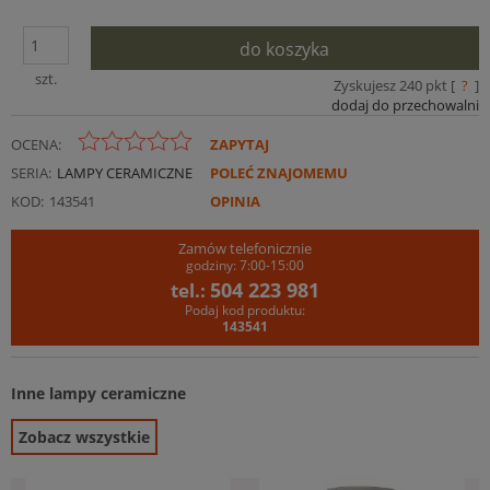
do koszyka
szt.
Zyskujesz
240
pkt [
?
]
dodaj do przechowalni
OCENA:
ZAPYTAJ
SERIA:
LAMPY CERAMICZNE
POLEĆ ZNAJOMEMU
KOD:
143541
OPINIA
Zamów telefonicznie
godziny: 7:00-15:00
504 223 981
tel.:
Podaj kod produktu:
143541
Inne lampy ceramiczne
Zobacz wszystkie