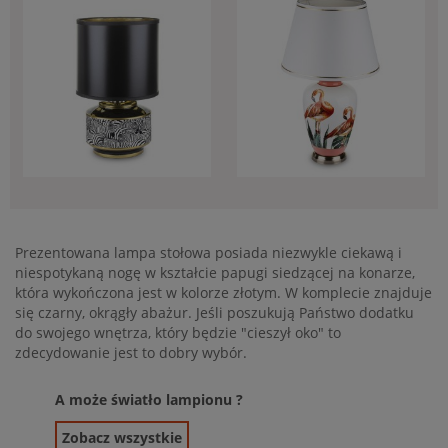
Stylowa lampa stołowa
Biało-różowa lampa
GLAMOUR z motywem
stołowa ceramiczna z
Prezentowana lampa stołowa posiada niezwykle ciekawą i
zebry 131239
flamingami 131240
niespotykaną nogę w kształcie papugi siedzącej na konarze,
400,00 zł
1 024,00 zł
która wykończona jest w kolorze złotym. W komplecie znajduje
się czarny, okrągły abażur. Jeśli poszukują Państwo dodatku
do swojego wnętrza, który będzie "cieszył oko" to
zdecydowanie jest to dobry wybór.
A może światło lampionu ?
Zobacz wszystkie