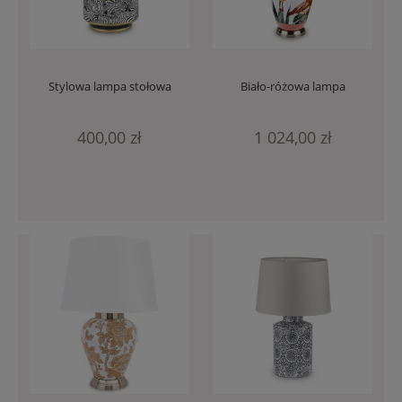
Stylowa lampa stołowa
Biało-różowa lampa
GLAMOUR z motywem
stołowa ceramiczna z
zebry 131239
flamingami 131240
400,00 zł
1 024,00 zł
Złoty, stylowy
Antyczny stylowy
metalowy lampion
lampion z uchwytem
115944
101380 - kość słoniowa,
ceramika
32,00 zł
74,97 zł