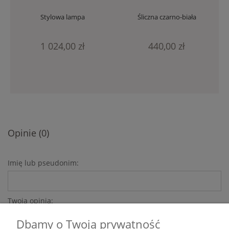
Stylowa lampa
Śliczna czarno-biała
ceramiczna stołowa z
lampa ceramiczna
motywem roślinnym
131237
1 024,00 zł
166476
440,00 zł
Opinie (0)
Imię lub pseudonim:
Twoja opinia:
Dbamy o Twoją prywatność