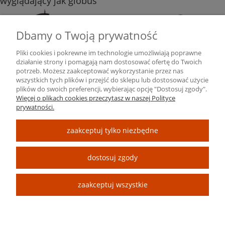
wyglądający jak globus
Dostępność:
Niedostępny
Dbamy o Twoją prywatność
649,00 zł
Pliki cookies i pokrewne im technologie umożliwiają poprawne
działanie strony i pomagają nam dostosować ofertę do Twoich
potrzeb. Możesz zaakceptować wykorzystanie przez nas
powiadom o dostępności
wszystkich tych plików i przejść do sklepu lub dostosować użycie
plików do swoich preferencji, wybierając opcję "Dostosuj zgody".
Więcej o plikach cookies przeczytasz w naszej Polityce
prywatności.
ARTSERIES.PL
zaakceptuj tylko niezbędne
INFORMACYJNE
dostosuj zgody
PANEL KLIENTA
zaakceptuj wszystkie
2025 © Artseries.pl | Wszystkie prawa zastrzeżone