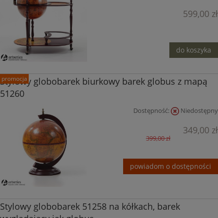
599,00 zł
do koszyka
promocja
Stylowy globobarek biurkowy barek globus z mapą
51260
Dostępność:
Niedostępny
349,00 zł
399,00 zł
powiadom o dostępności
Stylowy globobarek 51258 na kółkach, barek