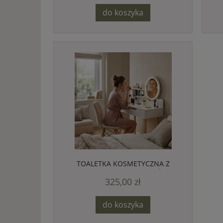
do koszyka
TOALETKA KOSMETYCZNA Z
LUSTREM LED DO MAKIJAŻU +
325,00 zł
KRZESŁO WELUR
do koszyka