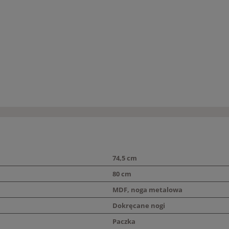
74,5 cm
80 cm
MDF, noga metalowa
Dokręcane nogi
Paczka