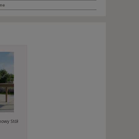
rne
owy Stół
a Czarne