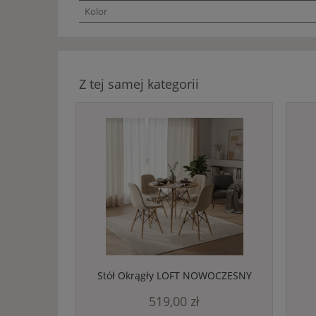
Kolor
Z tej samej kategorii
Stół Okrągły LOFT NOWOCZESNY
80cm +4 Krzesła Skandynawskie
519,00 zł
Beżowe Do Salonu