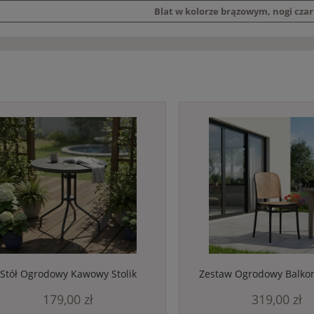
Blat w kolorze brązowym, nogi cza
Stół Ogrodowy Kawowy Stolik
Zestaw Ogrodowy Balkon
Kawiarniany Na Balkon Taras
Kawowy 60cm + 2 Krzesł
179,00 zł
319,00 zł
Działkę Czarny
Mocne BOHO