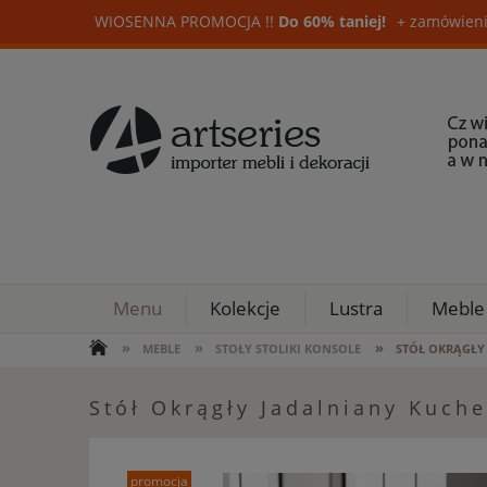
WIOSENNA PROMOCJA !!
Do 60% taniej!
+ zamówieni
Menu
Kolekcje
Lustra
Meble
»
»
»
MEBLE
STOŁY STOLIKI KONSOLE
STÓŁ OKRĄGŁY
Stół Okrągły Jadalniany Kuch
promocja