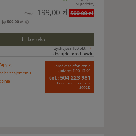
24 godziny
199,00 zł
500,00 zł
Cena:
cją:
500,00 zł
edawany krócej
do koszyka
est najniższa
y produkt
Zyskujesz
199
pkt [
?
]
dodaj do przechowalni
Zapytaj
Zamów telefonicznie
godziny: 7:00-15:00
poleć znajomemu
504 223 981
tel.:
opinia
Podaj kod produktu:
S002D