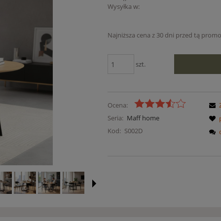
Wysyłka w:
Najniższa cena z 30 dni przed tą promo
Jeżeli produkt jest sprz
szt.
niż 30 dni, wyświetlana j
cena od momentu, kied
pojawił się w sprzedaży.
Ocena:
Seria:
Maff home
Kod:
S002D