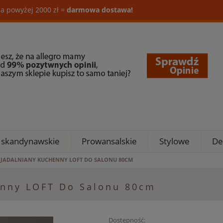
a powyżej 2000 zł =
darmowa dostawa!
 skandynawskie
Prowansalskie
Stylowe
De
 JADALNIANY KUCHENNY LOFT DO SALONU 80CM
enny LOFT Do Salonu 80cm
Dostępność: